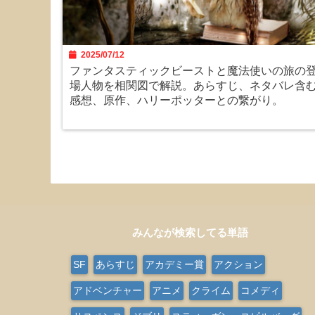
2025/07/12
ファンタスティックビーストと魔法使いの旅の
場人物を相関図で解説。あらすじ、ネタバレ含
感想、原作、ハリーポッターとの繋がり。
みんなが検索してる単語
SF
あらすじ
アカデミー賞
アクション
アドベンチャー
アニメ
クライム
コメディ