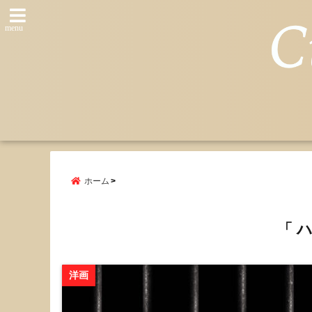
menu
ホーム
「 
洋画