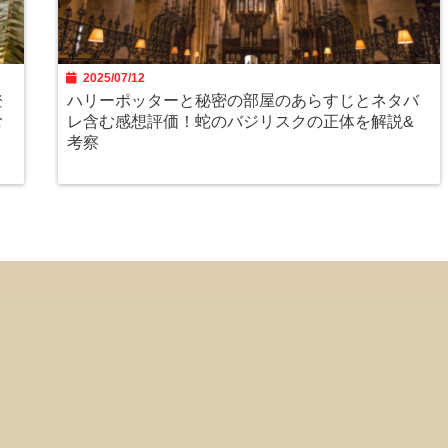
2025/07/12
登
ハリーポッターと秘密の部屋のあらすじとネタバ
む
レ含む感想評価！蛇のバジリスクの正体を解説&
考察