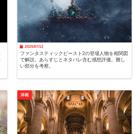
2025/07/12
じ
ファンタスティックビースト2の登場人物を相関図
を
で解説。あらすじとネタバレ含む感想評価。難し
い部分を考察。
洋画