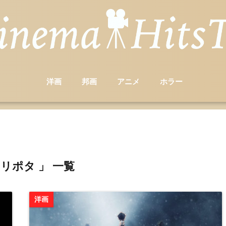
洋画
邦画
アニメ
ホラー
ハリポタ 」 一覧
洋画