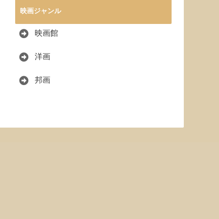
映画ジャンル
映画館
洋画
邦画