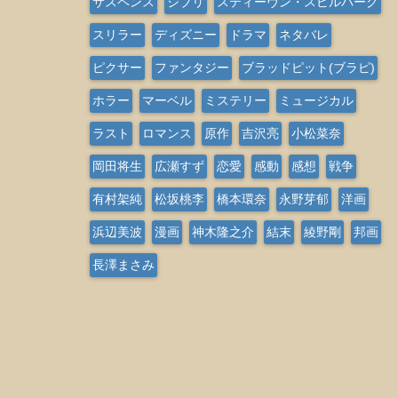
サスペンス
ジブリ
スティーヴン・スピルバーグ
スリラー
ディズニー
ドラマ
ネタバレ
ピクサー
ファンタジー
ブラッドピット(ブラピ)
ホラー
マーベル
ミステリー
ミュージカル
ラスト
ロマンス
原作
吉沢亮
小松菜奈
岡田将生
広瀬すず
恋愛
感動
感想
戦争
有村架純
松坂桃李
橋本環奈
永野芽郁
洋画
浜辺美波
漫画
神木隆之介
結末
綾野剛
邦画
長澤まさみ