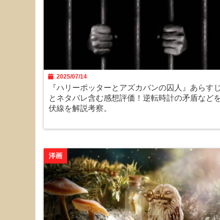
2025/07/14
『ハリーポッターとアズカバンの囚人』あらす
とネタバレ含む感想評価！逆転時計の矛盾など
伏線を解説考察。
洋画