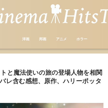
洋画
邦画
アニメ
ホラー
トと魔法使いの旅の登場人物を相関
バレ含む感想、原作、ハリーポッタ