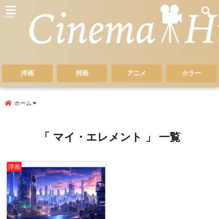
menu
洋画
邦画
アニメ
ホラー
ホーム
「 マイ・エレメント 」 一覧
洋画