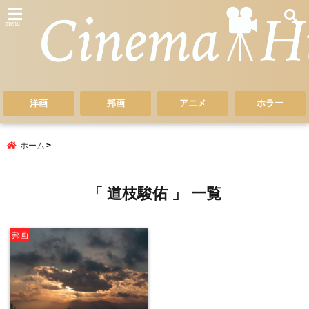
menu
洋画
邦画
アニメ
ホラー
ホーム
「 道枝駿佑 」 一覧
邦画