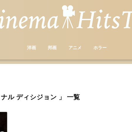
洋画
邦画
アニメ
ホラー
ァイナル ディシジョン 」 一覧