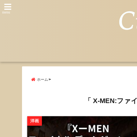
menu
ホーム
「 X-MEN:フ
洋画