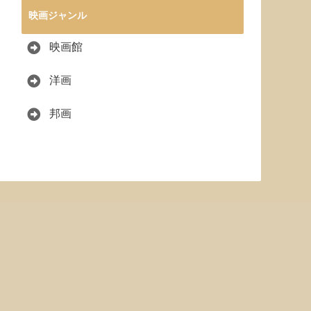
映画ジャンル
映画館
洋画
邦画