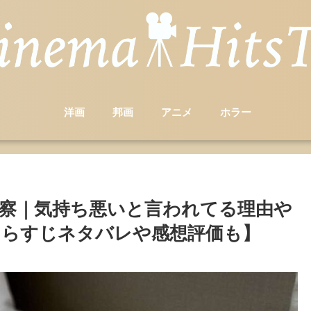
洋画
邦画
アニメ
ホラー
察｜気持ち悪いと言われてる理由や
あらすじネタバレや感想評価も】