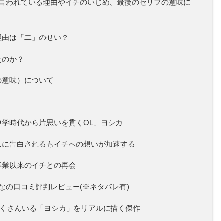
言われている理由やイチのいじめ、最後のセリフの意味に
理由は「二」のせい？
たのか？
の意味）について
学時代から片思いを貫くOL、ヨシカ
ニに告白されるもイチへの想いが加速する
卒業以来のイチとの再会
の口コミ評判レビュー(※ネタバレ有)
たくさんいる「ヨシカ」をリアルに描く傑作