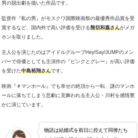
男の脱出劇を描いた作品です。
監督作『私の男』がモスクワ国際映画祭の最優秀作品賞を受
賞するなど、国内外で高い評価を受ける
熊切和嘉さん
がメガ
ホンを取りました。
主人公を演じたのはアイドルグループHey!Say!JUMPのメン
バーで俳優としても主演作の『ピンクとグレー』が高い評価
を受けた
中島裕翔さん
です。
映画『＃マンホール』でも幸せの絶頂から一転、謎のマンホ
ールに落ちてしまう悲劇に見舞われる主人公・川村を感情豊
かに演じています。
物語は結婚式を前日に控えて同僚たち