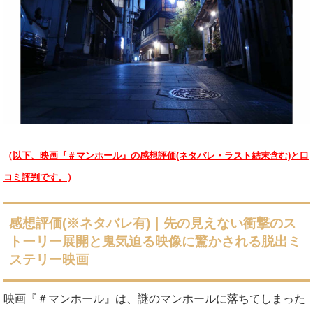
（
以下、映画『＃マンホール』の感想評価(ネタバレ・ラスト結末含む)と口
コミ評判です。
）
感想評価(※ネタバレ有)
｜先の見えない衝撃のス
トーリー展開と鬼気迫る映像に驚かされる脱出ミ
ステリー映画
映画『＃マンホール』は、謎のマンホールに落ちてしまった