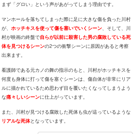
まず「グロい」という声があがってしまう理由です。
マンホールを落ちてしまった際に足に大きな傷を負った川村
が、
ホッチキスを使って傷を塞いでいくシーン
、そして、川
村が映画の終盤で
自らが以前に殺害した男の腐敗している死
体を見つけるシーン
の2つの衝撃シーンに原因があると考察
出来ます。
看護師である元カノの舞の指示のもと、川村がホッチキスを
何度も身体に打って傷を塞ぐシーンは、傷自体が非常にリア
ルに描かれているため思わず目を覆いたくなってしまうよう
な
痛々しいシーン
に仕上がっています。
また、川村が見つける腐敗した死体も虫が這っているような
リアルな死体
となっています。