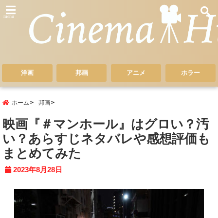
menu
洋画
邦画
アニメ
ホラー
ホーム
邦画
映画『＃マンホール』はグロい？汚
い？あらすじネタバレや感想評価も
まとめてみた
2023年8月28日