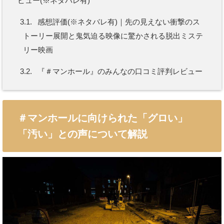
ビュー(※ネタバレ有)
3.1.
感想評価(※ネタバレ有)｜先の見えない衝撃のス
トーリー展開と鬼気迫る映像に驚かされる脱出ミステ
リー映画
3.2.
『＃マンホール』のみんなの口コミ評判レビュー
＃マンホールに向けられた「グロい」
「汚い」との声について解説