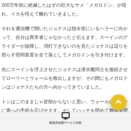
200万年前に絶滅したはずの巨大なサメ「メガロドン」が現
れ、イカを咥えて離れていきました。
それを通信機で聞いたジョナスは指令室にいるヘラーに向か
って、自分は異常者じゃなかったと伝えます。スーインのグ
ライダーが故障し、消灯できないのを見たジョナスは辺りを
照らす照明装置を全て落としてメガロドンを引き付けます。
先にスーインを浮上させたジョナスは潜水艦同士を接続させ
てローリーとウォールを救出しますが、その間にもメガロド
ンはジョナスたちの方へ向かってきていました。
トシはこのままじゃ皆助からないと思い、ウォールのズボン
に妻への手紙を忍ばせます。そしてハッチを閉めて無理矢理
切り離したトシは、そのままメガロドンに食べられてしまい
動画見放題サービス比較
ました。