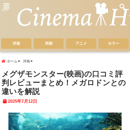
menu
洋画
邦画
アニメ
ホラー
ホーム
洋画
メグザモンスター(映画)の口コミ評
判レビューまとめ！メガロドンとの
違いを解説
2025年7月12日