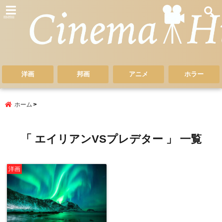
menu
洋画
邦画
アニメ
ホラー
ホーム
「 エイリアンVSプレデター 」 一覧
洋画