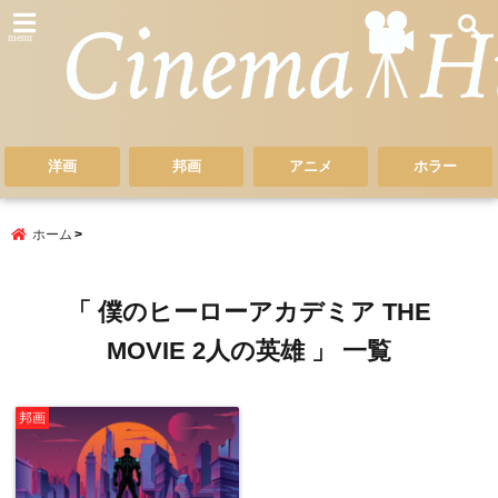
menu
洋画
邦画
アニメ
ホラー
ホーム
「 僕のヒーローアカデミア THE
MOVIE 2人の英雄 」 一覧
邦画