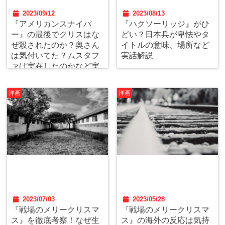
2023/09/12
2023/08/13
『アメリカンスナイパ
『ハクソーリッジ』がひ
ー』の最後でクリスはな
どい？日本兵が卑怯やタ
ぜ殺されたのか？奥さん
イトルの意味、場所など
は気付いてた？ムスタフ
実話解説
ァは実在したのかなど実
話解説
洋画
洋画
2023/07/03
2023/05/28
『戦場のメリークリスマ
『戦場のメリークリスマ
ス』を徹底考察！なぜ生
ス』の海外の反応は気持