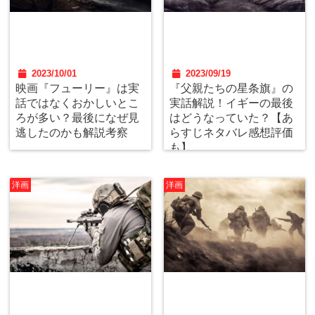
2023/10/01
2023/09/19
映画『フューリー』は実
『父親たちの星条旗』の
話ではなくおかしいとこ
実話解説！イギーの最後
ろが多い？最後になぜ見
はどうなっていた？【あ
逃したのかも解説考察
らすじネタバレ感想評価
も】
洋画
洋画