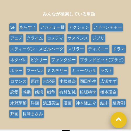
みんなが検索している単語
SF
あらすじ
アカデミー賞
アクション
アドベンチャー
アニメ
クライム
コメディ
サスペンス
ジブリ
スティーヴン・スピルバーグ
スリラー
ディズニー
ドラマ
ネタバレ
ピクサー
ファンタジー
ブラッドピット(ブラピ)
ホラー
マーベル
ミステリー
ミュージカル
ラスト
ロマンス
原作
吉沢亮
小松菜奈
岡田将生
広瀬すず
恋愛
感動
感想
戦争
有村架純
松坂桃李
橋本環奈
永野芽郁
洋画
浜辺美波
漫画
神木隆之介
結末
綾野剛
邦画
長澤まさみ