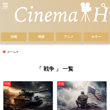
menu
洋画
邦画
アニメ
ホラー
ホーム
「 戦争 」 一覧
洋画
洋画