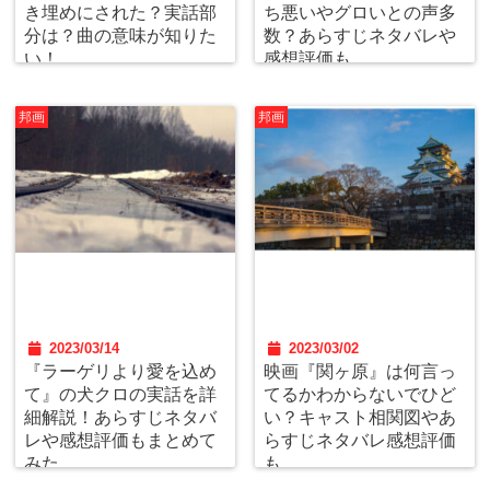
き埋めにされた？実話部
ち悪いやグロいとの声多
分は？曲の意味が知りた
数？あらすじネタバレや
い！
感想評価も
邦画
邦画
2023/03/14
2023/03/02
『ラーゲリより愛を込め
映画『関ヶ原』は何言っ
て』の犬クロの実話を詳
てるかわからないでひど
細解説！あらすじネタバ
い？キャスト相関図やあ
レや感想評価もまとめて
らすじネタバレ感想評価
みた
も