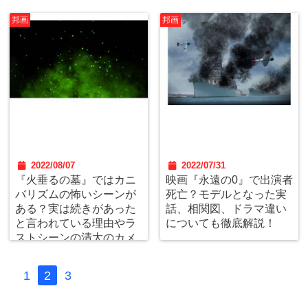
邦画
邦画
2022/08/07
2022/07/31
『火垂るの墓』ではカニ
映画『永遠の0』で出演者
バリズムの怖いシーンが
死亡？モデルとなった実
ある？実は続きがあった
話、相関図、ドラマ違い
と言われている理由やラ
についても徹底解説！
ストシーンの清太のカメ
ラ目線の理由についても
考察解説！
1
2
3