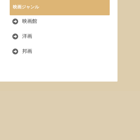
映画ジャンル
映画館
洋画
邦画