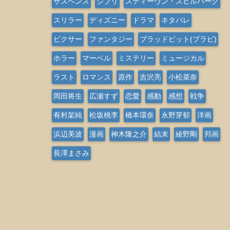
サスペンス
ジブリ
スティーヴン・スピルバーグ
スリラー
ディズニー
ドラマ
ネタバレ
ピクサー
ファンタジー
ブラッドピット(ブラピ)
ホラー
マーベル
ミステリー
ミュージカル
ラスト
ロマンス
原作
吉沢亮
小松菜奈
岡田将生
広瀬すず
恋愛
感動
感想
戦争
有村架純
松坂桃李
橋本環奈
永野芽郁
洋画
浜辺美波
漫画
神木隆之介
結末
綾野剛
邦画
長澤まさみ