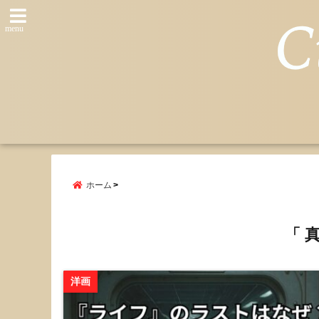
menu
ホーム
「 
洋画