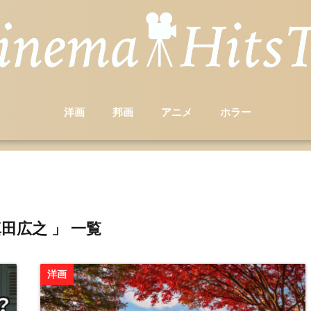
洋画
邦画
アニメ
ホラー
真田広之 」 一覧
洋画