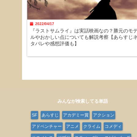
2022/04/17
『ラストサムライ』は実話映画なの？勝元のモ
ルやおかしい点についても解説考察【あらすじ
タバレや感想評価も】
みんなが検索してる単語
SF
あらすじ
アカデミー賞
アクション
アドベンチャー
アニメ
クライム
コメディ