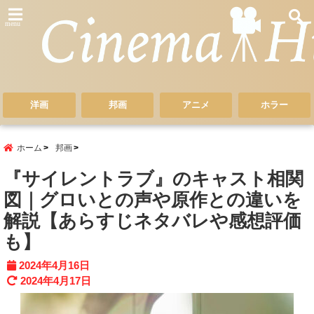
menu
洋画
邦画
アニメ
ホラー
ホーム
邦画
『サイレントラブ』のキャスト相関
図｜グロいとの声や原作との違いを
解説【あらすじネタバレや感想評価
も】
2024年4月16日
2024年4月17日