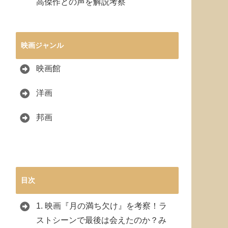
高傑作との声を解説考察
映画ジャンル
映画館
洋画
邦画
目次
1.
映画『月の満ち欠け』を考察！ラ
ストシーンで最後は会えたのか？み