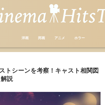
洋画
邦画
アニメ
ホラー
ストシーンを考察！キャスト相関図
く解説