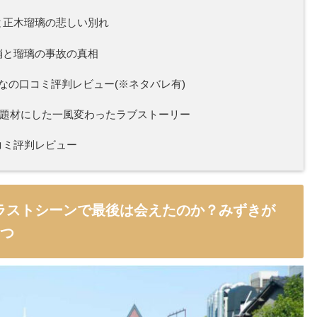
と正木瑠璃の悲しい別れ
梢と瑠璃の事故の真相
の口コミ評判レビュー(※ネタバレ有)
を題材にした一風変わったラブストーリー
コミ評判レビュー
ラストシーンで最後は会えたのか？みずきが
2つ