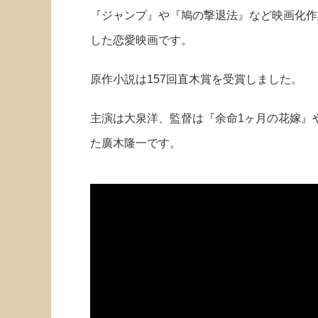
『ジャンプ』や『鳩の撃退法』など映画化作
した恋愛映画です。
原作小説は157回直木賞を受賞しました。
主演は大泉洋、監督は『余命1ヶ月の花嫁』
た廣木隆一です。