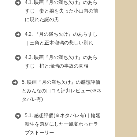
4.1.
映画『月の満ち欠け』のあら
すじ｜妻と娘を失った小山内の前
に現れた謎の男
4.2.
『月の満ち欠け』のあらすじ
｜三角と正木瑠璃の悲しい別れ
4.3.
映画『月の満ち欠け』のあら
すじ｜梢と瑠璃の事故の真相
5.
映画『月の満ち欠け』の感想評価
とみんなの口コミ評判レビュー(※ネ
タバレ有)
5.1.
感想評価(※ネタバレ有)｜輪廻
転生を題材にした一風変わったラ
ブストーリー