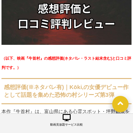
（以下、映画『牛首村』の感想評価(ネタバレ・ラスト結末含む)と口コミ評
判です。）
感想評価(※ネタバレ有)｜
Kōki,
の女優デビュー作
として話題を集めた恐怖の村シリーズ第3弾
本作『牛首村』は、富山県にある心霊スポット・坪野鉱泉を
舞台にしたホラー映画となっており、「実録！恐怖の村シリ
動画見放題サービス比較
ーズ」の第3弾として2022年に公開されました。