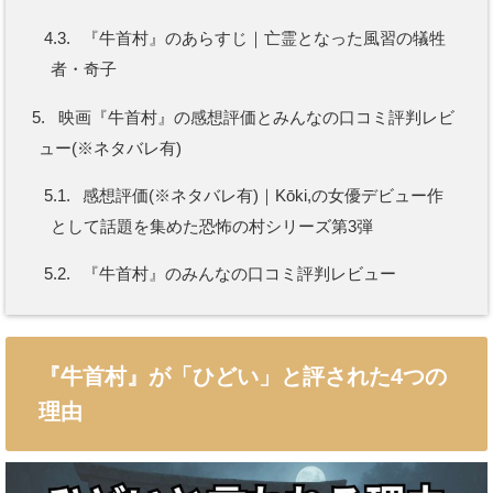
4.3.
『牛首村』のあらすじ｜亡霊となった風習の犠牲
者・奇子
5.
映画『牛首村』の感想評価とみんなの口コミ評判レビ
ュー(※ネタバレ有)
5.1.
感想評価(※ネタバレ有)｜Kōki,の女優デビュー作
として話題を集めた恐怖の村シリーズ第3弾
5.2.
『牛首村』のみんなの口コミ評判レビュー
『牛首村』が「ひどい」と評された4つの
理由