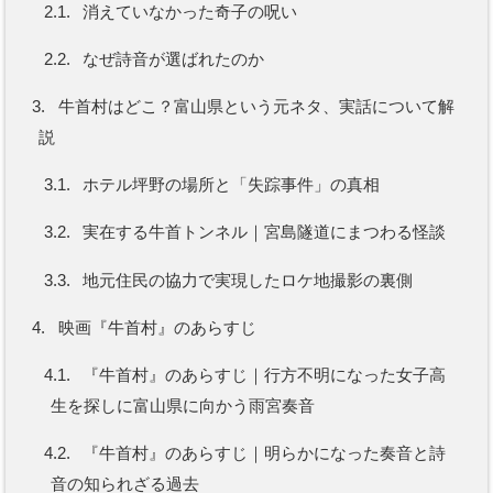
2.1.
消えていなかった奇子の呪い
2.2.
なぜ詩音が選ばれたのか
3.
牛首村はどこ？富山県という元ネタ、実話について解
説
3.1.
ホテル坪野の場所と「失踪事件」の真相
3.2.
実在する牛首トンネル｜宮島隧道にまつわる怪談
3.3.
地元住民の協力で実現したロケ地撮影の裏側
4.
映画『牛首村』のあらすじ
4.1.
『牛首村』のあらすじ｜行方不明になった女子高
生を探しに富山県に向かう雨宮奏音
4.2.
『牛首村』のあらすじ｜明らかになった奏音と詩
音の知られざる過去