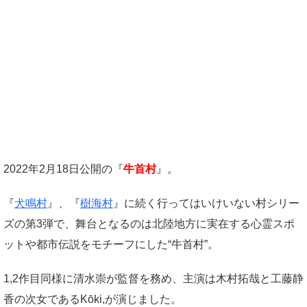
2022年2月18日公開の『
牛首村
』。
『
犬鳴村
』、『
樹海村
』に続く行ってはいけいない村シリー
ズの第3弾で、舞台となるのは北陸地方に実在する心霊スポ
ットや都市伝説をモチーフにした“牛首村”。
1,2作目同様に清水崇が監督を務め、主演は木村拓哉と工藤静
香の次女であるKōki,が演じました。