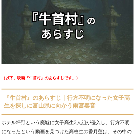
（以下、映画『牛首村』のあらすじです。）
『牛首村』のあらすじ｜行方不明になった女子高
生を探しに富山県に向かう雨宮奏音
ホテル坪野という廃墟に女子高生3人組が侵入し、行方不明
になったという動画を見つけた高校生の香月蓮は、その中の