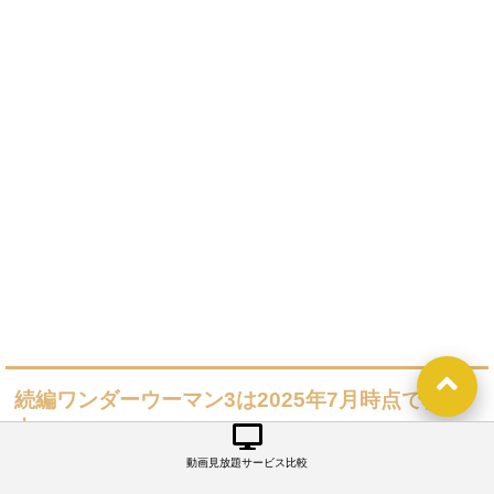
続編ワンダーウーマン3は2025年7月時点で作成
中
動画見放題サービス比較
早くも続編となる『ワンダーウーマン3』の製作が決まって