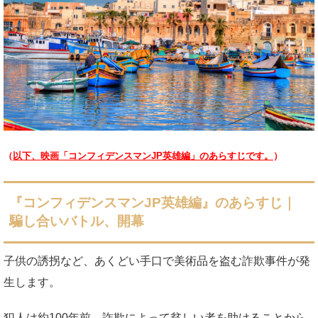
（
以下、映画「コンフィデンスマンJP英雄編」のあらすじです。
）
『コンフィデンスマンJP英雄編』のあらすじ｜
騙し合いバトル、開幕
子供の誘拐など、あくどい手口で美術品を盗む詐欺事件が発
生します。
犯人は約100年前、詐欺によって貧しい者を助けることから