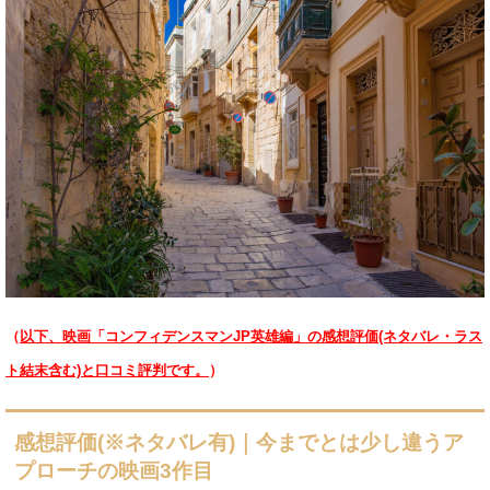
（
以下、映画「コンフィデンスマンJP英雄編」の感想評価(ネタバレ・ラス
ト結末含む)と口コミ評判です。
）
感想評価(※ネタバレ有)｜今までとは少し違うア
プローチの映画3作目