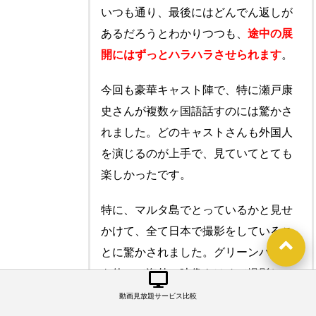
いつも通り、最後にはどんでん返しが
あるだろうとわかりつつも、
途中の展
開にはずっとハラハラさせられます
。
今回も豪華キャスト陣で、特に瀬戸康
史さんが複数ヶ国語話すのには驚かさ
れました。どのキャストさんも外国人
を演じるのが上手で、見ていてとても
楽しかったです。
特に、マルタ島でとっているかと見せ
かけて、全て日本で撮影をしているこ
とに驚かされました。グリーンバック
を使って海外の映像をはめて撮影して
いるなど、コンフィデンスマンの騙し
動画見放題サービス比較
と海外での撮影ができない中での努力