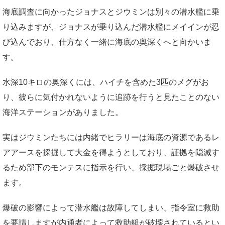
海底調査に向かったジョナスとジウミンは別々の潜水艦に乗
り込みますが、ジョナスが乗り込んだ潜水艦にメイインが忍
び込んでおり、仕方なく一緒に海底の奥深くへと向かいま
す。
水深10キロの奥深くには、ハイチを含めた3匹のメグがお
り、彼らに気付かれないように追跡を行うと見たことのない
海洋ステーションがありました。
実はジウミンたちには内緒でヒラリーは海底の資源であるレ
アアースを採掘して大金を得ようとしており、証拠を隠滅す
るため部下のモンテスに指示を行い、採掘現場ごと爆破させ
ます。
爆破の影響によって潜水艦は故障してしまい、指令室に救助
を要請しますが内通者によって救助艇が破壊されているとい