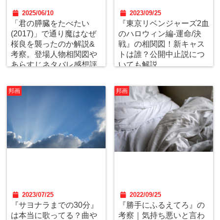
2025/06/10
2023/09/25
「君の膵臓をたべたい
『東京リベンジャーズ2血
(2017)」で通り魔はなぜ
のハロウィン編-運命/決
桜良を襲ったのか解説&
戦』の相関図！新キャス
考察。登場人物相関図や
トは誰？公開中止説につ
あらすじネタバレ感想評
いても解説
価！
邦画
邦画
2023/07/25
2022/09/25
『サヨナラまでの30分』
『勝手にふるえてろ』の
は本当に歌ってる？曲や
考察｜気持ち悪いと言わ