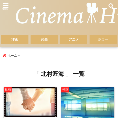
menu
洋画
邦画
アニメ
ホラー
ホーム
「 北村匠海 」 一覧
邦画
邦画