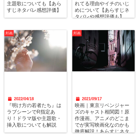
主題歌についても【あら
れてる理由やイチのいじ
すじネタバレ感想評価】
めについて【あらすじネ
タバレや感想評価も】
邦画
邦画
2022/04/18
2021/09/17
『明け方の若者たち』は
映画｜東京リベンジャー
ラブシーンでR指定あ
ズのキャスト相関図！原
り！ドラマ版や主題歌・
作漫画、アニメのどこま
挿入歌についても解説
でが実写映画化なのかも
徹底解説！あらすじネタ
バレ感想評価口コミ