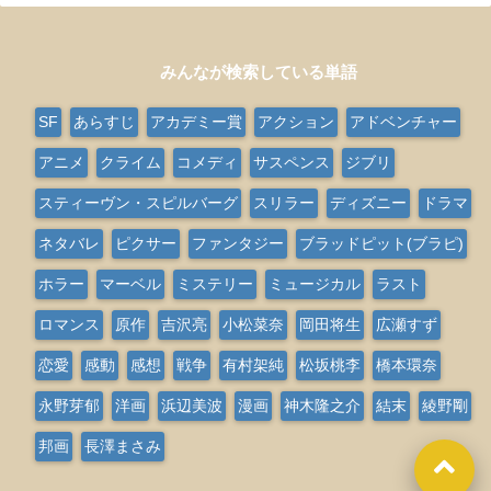
みんなが検索している単語
SF
あらすじ
アカデミー賞
アクション
アドベンチャー
アニメ
クライム
コメディ
サスペンス
ジブリ
スティーヴン・スピルバーグ
スリラー
ディズニー
ドラマ
ネタバレ
ピクサー
ファンタジー
ブラッドピット(ブラピ)
ホラー
マーベル
ミステリー
ミュージカル
ラスト
ロマンス
原作
吉沢亮
小松菜奈
岡田将生
広瀬すず
恋愛
感動
感想
戦争
有村架純
松坂桃李
橋本環奈
永野芽郁
洋画
浜辺美波
漫画
神木隆之介
結末
綾野剛
邦画
長澤まさみ