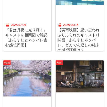
2025/07/09
2025/06/15
『君は月夜に光り輝く』
【実写映画】思い思われ
キャストを相関図で解説
ふりふられのキャスト相
【あらすじとネタバレ含
関図！あらすじネタバ
む感想評価】
レ、どんでん返しの結末
の感想評価は？
邦画
邦画