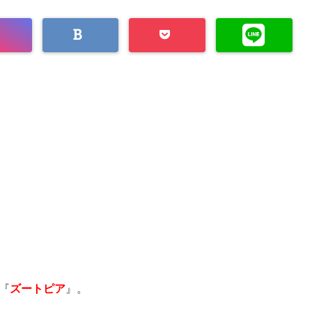
画『
ズートピア
』。